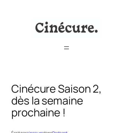
Aller
au
contenu
Cinécure Saison 2,
dès la semaine
prochaine !
Écrit par
cinecure
dans
Podcast