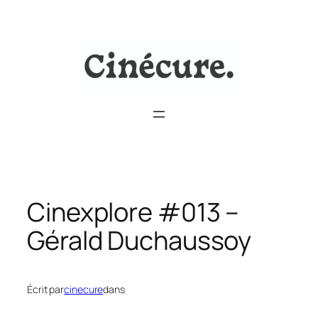
Aller
au
contenu
Cinexplore #013 –
Gérald Duchaussoy
Écrit par
cinecure
dans