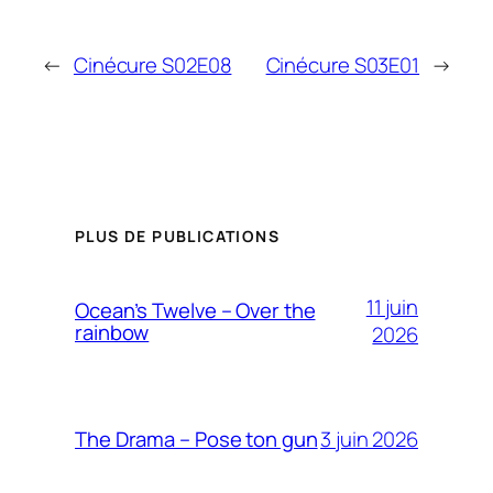
←
Cinécure S02E08
Cinécure S03E01
→
PLUS DE PUBLICATIONS
11 juin
Ocean’s Twelve – Over the
rainbow
2026
3 juin 2026
The Drama – Pose ton gun