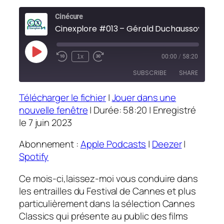
Cinécure
Cinexplore #013 – Gérald Duchaussoy
Play
1x
00:00
/
58:20
Episode
SUBSCRIBE
SHARE
Télécharger le fichier
|
Jouer dans une
SHARE
Apple Podcasts
Deezer
nouvelle fenêtre
|
Durée: 58:20
|
Enregistré
Spotify
le 7 juin 2023
LINK
RSS FEED
Abonnement :
Apple Podcasts
|
Deezer
|
EMBED
Spotify
Ce mois-ci,laissez-moi vous conduire dans
les entrailles du Festival de Cannes et plus
particulièrement dans la sélection
Cannes
Classics
qui présente au public des films