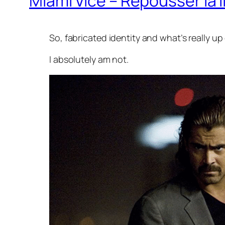
Miami Vice – Repousser la l
So, fabricated identity and what’s really up
I absolutely am not.