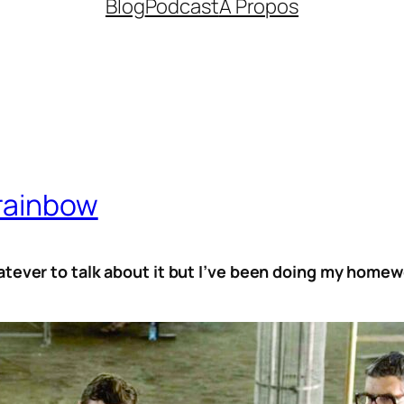
Blog
Podcast
À Propos
 rainbow
tever to talk about it but I’ve been doing my homewor